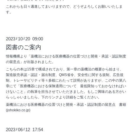
これからも日々邁進してまいりますので、どうぞよろしくお願いいたしま
す。
2023
10
20 09:00
/
/
図書のご案内
情報機構より「薬機法における医療機器の位置づけと開発・承認・認証制度
の留意点」が出版されました。
こちらの本は15章で構成されており、第一章の薬機法の概要から始まり、
製造販売承認・認証・届出制度、QMS省令、安全性に関する規制、広告規
制、トレーサビリティ等々多岐にわたって説明がありますが、この中の第八
章にて「医療機器における保険適用について 最低限知っておかなければい
けないこと」の執筆を担当させていただきました。もしご興味のある方がい
らっしゃいましたら、下のリンクより詳細をご覧ください。
薬機法における医療機器の位置づけと開発・承認・認証制度の留意点 書籍
(johokiko.co.jp)
2023
06
12 17:54
/
/