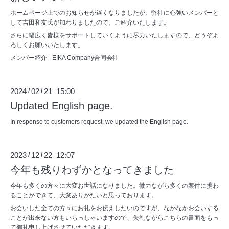
ホームページ上でのお知らせが遅くなりましたが、弊社に心強いメンバーと
して吉田和友氏が加わりましたので、ご紹介いたします。
さらに幅広く皆様をサポートしていくように尽力いたしますので、どうぞよ
ろしくお願いいたします。
メンバー紹介 - EIKA Company合同会社
2024
02
21 15:00
/
/
Updated English page.
In response to customers request, we updated the English page.
2023
12
22 12:07
/
/
今年も残りわずかとなってきました
今年も多くの方々に大変お世話になりました。微力ながら多くの案件に携わ
ることができて、大変ありがたいと思っております。
お会いした全ての方々にお礼をお伝えしたいのですが、なかなかお会いする
ことが出来ない方もいらっしゃいますので、失礼ながらこちらの書面をもっ
て御礼申し上げさせていただきます。